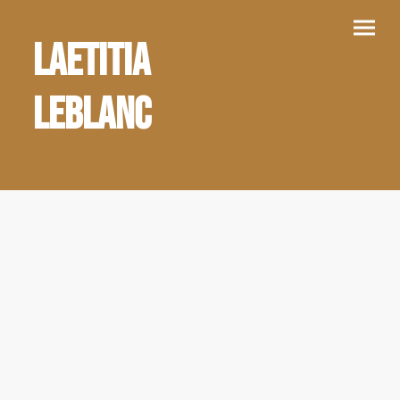
Laetitia
Leblanc