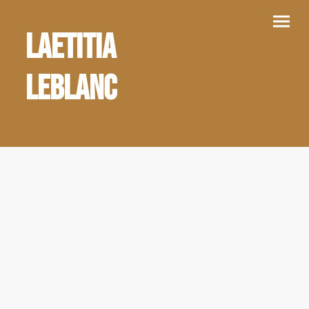
Laetitia
Leblanc